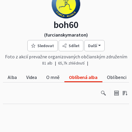
boh60
(furcianskymaraton)
Sledovat
Sdílet
Další
Foto z akcií prevažne organizovaných občianským združením
O5 bežecký klub Furča- Košice.
81 alb
65,7k zhlédnutí
Alba
Videa
O mně
Oblíbená alba
Oblíbenci